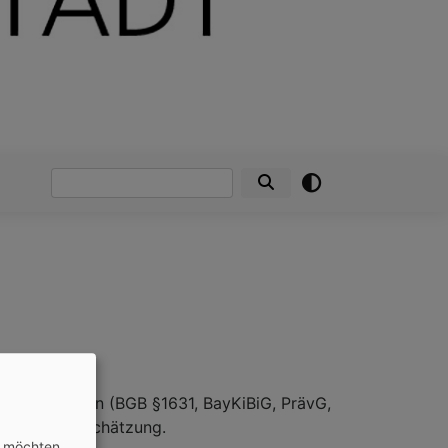
Suche
che Regelungen (BGB §1631, BayKiBiG, PrävG,
eit und Wertschätzung.
n möchten.