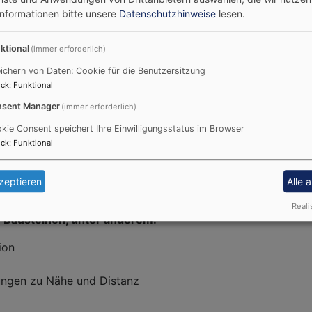
tungen ein eigenes Schutzkonzept erarbeitet. Mit diese
Informationen bitte unsere
Datenschutzhinweise
lesen.
ktional
(immer erforderlich)
m Schutz vor grenzüberschreitendem Verhalten, vor physi
ichern von Daten: Cookie für die Benutzersitzung
ichtung als auch im persönlichen Umfeld der Kinder.
ck
:
Funktional
nsere Einrichtungen können einen wichtigen Beitrag leist
sent Manager
(immer erforderlich)
als einen Exkurs zu bearbeiten, sondern dem Thema den Ste
kie Consent speichert Ihre Einwilligungsstatus im Browser
ck
:
Funktional
allen Bereichen des pädagogischen Alltages und der päga
zeptieren
Alle 
eder Form der Gewalt gelingen.
Reali
 Bausteinen, unter anderem:
ion
ungen zu Nähe und Distanz